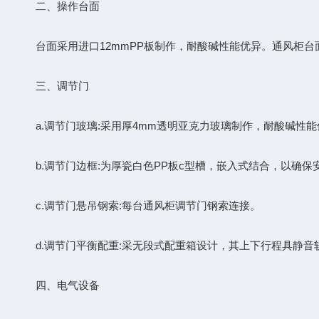
二、操作台面
台面采用进口12mmPP板制作，耐酸碱性能优异。通风柜台
三、调节门
a.调节门玻璃:采用厚4mm透明亚克力玻璃制作，耐酸碱性能
b.调节门边框:为厚瓷白色PP板c型槽，嵌入式结合，以确保
c.调节门悬吊钢索:每台通风柜调节门钢索连接。
d.调节门平衡配重:采无段式配重箱设计，其上下行程具静音
四、电气设备