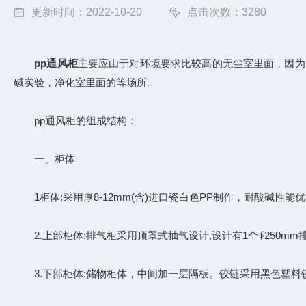
更新时间：2022-10-20
点击次数：3280
pp通风柜
主要应由于对环境要求比较高的无尘室里面，因为
碱实验，净化室里面的等场所。
pp通风柜的组成结构：
一、柜体
1柜体:采用厚8-12mm(含)进口瓷白色PP制作，耐酸碱性
2.上部柜体:排气柜采用顶罩式抽气设计,设计有1个∮250
3.下部柜体:储物柜体，中间加一层隔板。铰链采用黑色塑料铰