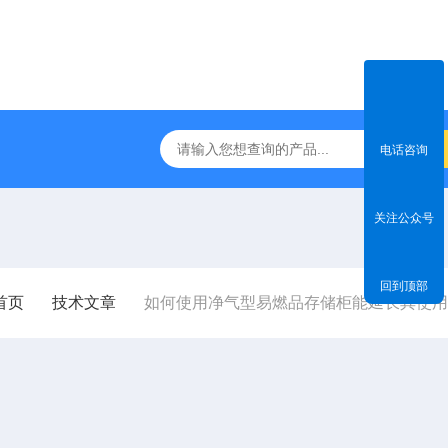
-DS800净气型通风柜
TSF-DS800FW净气型通风柜（全视窗
电话咨询
关注公众号
回到顶部
首页
技术文章
如何使用净气型易燃品存储柜能延长其使用