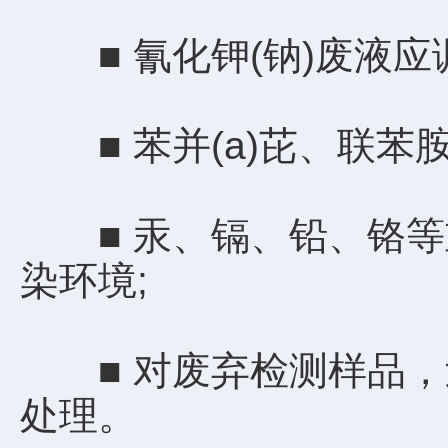
■ 氰化钾(钠)废液应
■ 苯并(a)芘、联苯
■ 汞、镉、铅、铬等
染环境;
■ 对废弃检测样品，
处理。