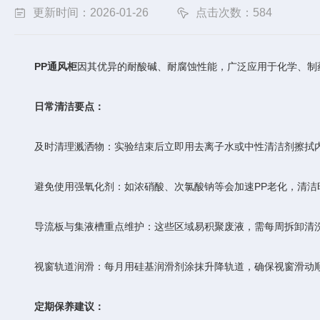
更新时间：2026-01-26
点击次数：584
PP通风柜
因其优异的耐酸碱、耐腐蚀性能，广泛应用于化学、制
日常清洁要点：
及时清理溅洒物：实验结束后立即用去离子水或中性清洁剂擦拭内
避免使用强氧化剂：如浓硝酸、次氯酸钠等会加速PP老化，清洁时
导流板与集液槽重点维护：这些区域易积聚废液，需每周拆卸清洗
视窗轨道润滑：每月用硅基润滑剂涂抹升降轨道，确保视窗滑动顺
定期保养建议：