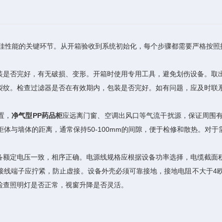
性能的关键环节。从开箱验收到系统初始化，每个步骤都需要严格按照
是否完好，有无破损、变形。开箱时使用专用工具，避免划伤设备。取出
裂纹。检查过滤器是否在有效期内，包装是否完好。如有问题，应及时联
置，
净气型PP药品柜
应远离门窗、空调出风口等气流干扰源，保证周围
认柜体与墙体的距离，通常保持50-100mm的间隙，便于检修和散热。对
额定电压一致，相序正确。电源线规格应根据设备功率选择，电缆截面积
接线端子应拧紧，防止虚接。设备外壳必须可靠接地，接地电阻不大于4
检查照明灯是否正常，视窗升降是否灵活。