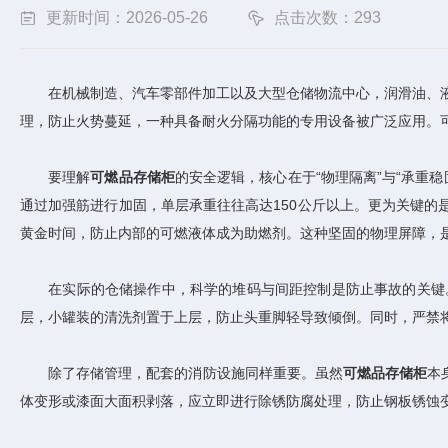
更新时间：2026-05-26
点击次数：293
在机械制造、汽车零部件加工以及大型仓储物流中心，润滑油、液压
理，防止火势蔓延，一种具备耐火分隔功能的专用设备被广泛应用。
要理解
可燃品存储柜
的安全逻辑，核心在于“物理隔离”与“承
通过加强筋进行加固，单层承重往往高达150公斤以上。更为关键的
黄金时间，防止内部的可燃液体成为助燃剂。这种坚固的物理屏障，
在实际的仓储操作中，科学的堆码与间距控制是防止事故的关键。严
层，小罐装的清洗剂置于上层，防止头重脚轻导致倾倒。同时，严禁
除了存储管理，配套的消防设施同样重要。虽然
可燃品存储柜
本
体变形或漆面大面积剥落，应立即进行除锈防腐处理，防止钢板锈蚀