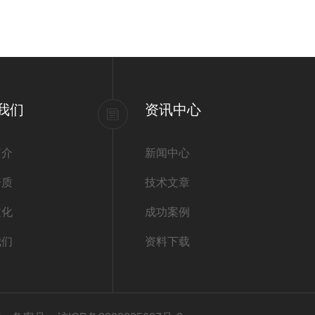
我们
资讯中心
简介
新闻中心
资质
技术文章
文化
成功案例
我们
资料下载