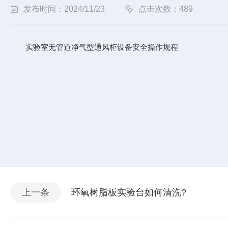
发布时间：2024/11/23
点击次数：489
实验室无管道净气型通风柜设备安全操作规程
上一条
环氧树脂板实验台如何清洗?