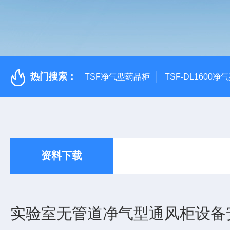
热门搜索：
TSF净气型药品柜
TSF-DL1600
资料下载
实验室无管道净气型通风柜设备