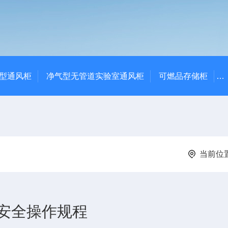
净气型通风柜
净气型无管道实验室通风柜
可燃品存储柜
当前位
安全操作规程