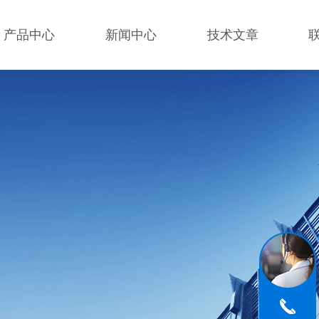
产品中心
新闻中心
技术文章