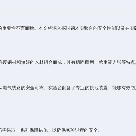
的重要性不言而喻。本文将深入探讨钢木实验台的安全性能以及在实
度钢材和较好的木材组合而成，具有稳固耐用、承重能力强等特点
电气线路的安全可靠。实验台配备了专业的接地装置，能够有效防
需采取一系列保障措施，以确保实验过程的安全。