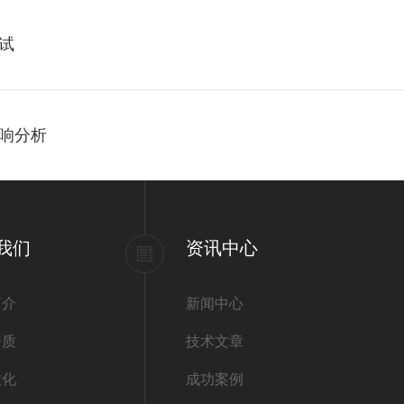
试
响分析
我们
资讯中心
简介
新闻中心
资质
技术文章
文化
成功案例