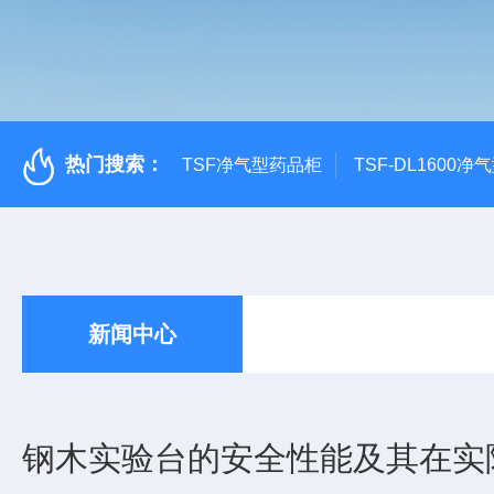
热门搜索：
TSF净气型药品柜
TSF-DL1600
新闻中心
钢木实验台的安全性能及其在实