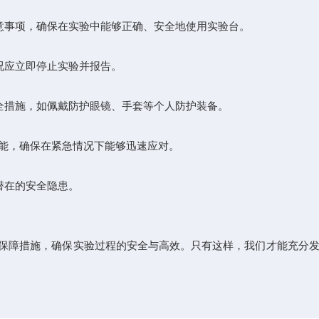
意事项，确保在实验中能够正确、安全地使用实验台。
况应立即停止实验并报告。
全措施，如佩戴防护眼镜、手套等个人防护装备。
能，确保在紧急情况下能够迅速应对。
潜在的安全隐患。
保障措施，确保实验过程的安全与高效。只有这样，我们才能充分