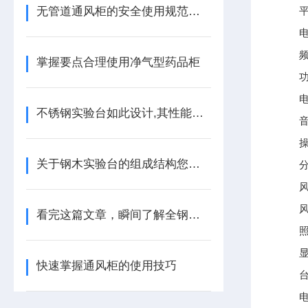
无管道通风柜的安全使用规范与注意事项
平均表
电压
频率
掌握要点合理使用净气型药品柜
功率
电流
不锈钢实验台如此设计,其性能可想而知有多优异！
音量：
操作
关于钢木实验台的组成结构您都了解吗？
分子
风机
风机
看完这篇文章，瞬间了解全钢通风柜了！
照明：
显示
快速掌握通风柜的使用技巧
台面
电源