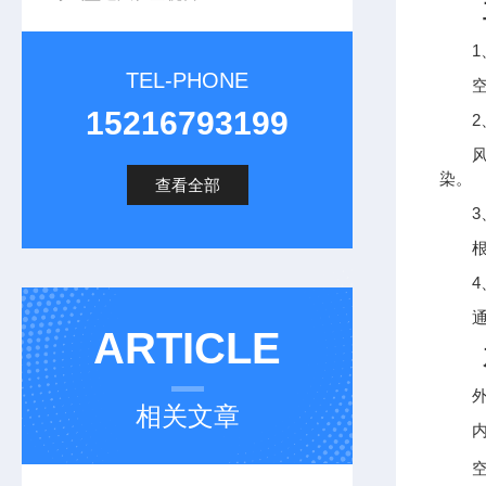
工
1、
TEL-PHONE
空气
15216793199
2、
风机
染。
查看全部
3、
根据
4、
通风
ARTICLE
产
外部尺
相关文章
内部尺
空气