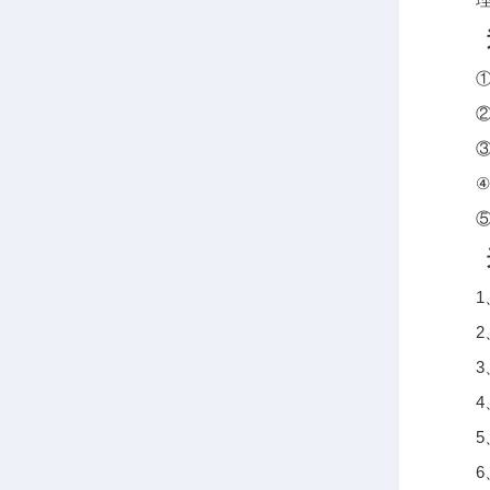
过
①有
②氨
③无
④H
⑤甲
选
1、
2、厚
3、
4、
5、
6、