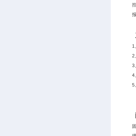
控制
报警
产
1、
2、
3、
4、
5、
配
固定
理化