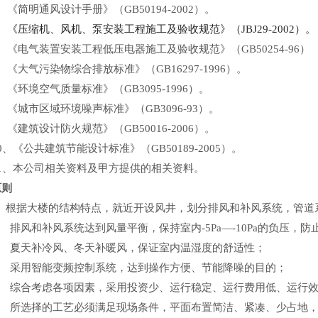
、《简明通风设计手册》（GB50194-2002）。
4、《压缩机、风机、泵安装工程施工及验收规范》（JBJ29-2002
5、《电气装置安装工程低压电器施工及验收规范》（GB50254-9
6、《大气污染物综合排放标准》（GB16297-1996）。
、《环境空气质量标准》（GB3095-1996）。
8、《城市区域环境噪声标准》（GB3096-93）。
、《建筑设计防火规范》（GB50016-2006）。
0、《公共建筑节能设计标准》（GB50189-2005）。
11、本公司相关资料及甲方提供的相关资料。
原则
 根据大楼的结构特点，就近开设风井，划分排风和补风系统，管道
2、 排风和补风系统达到风量平衡，保持室内-5Pa—-10Pa的负
3、 夏天补冷风、冬天补暖风，保证室内温湿度的舒适性；
4、 采用智能变频控制系统，达到操作方便、节能降噪的目的；
5、 综合考虑各项因素，采用投资少、运行稳定、运行费用低、运
6、 所选择的工艺必须满足现场条件，平面布置简洁、紧凑、少占