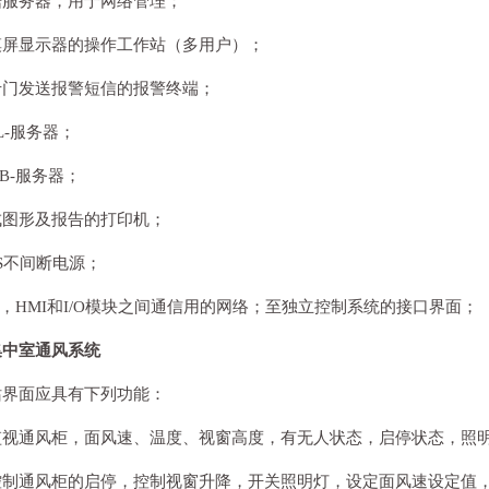
据服务器，用于网络管理；
摸屏显示器的操作工作站（多用户）；
专门发送报警短信的报警终端；
QL-服务器；
EB-服务器；
成图形及报告的打印机；
PS不间断电源；
C，HMI和I/O模块之间通信用的网络；至独立控制系统的接口界面；
集中室通风系统
站界面应具有下列功能：
监视通风柜，面风速、温度、视窗高度，有无人状态，启停状态，照
控制通风柜的启停，控制视窗升降，开关照明灯，设定面风速设定值