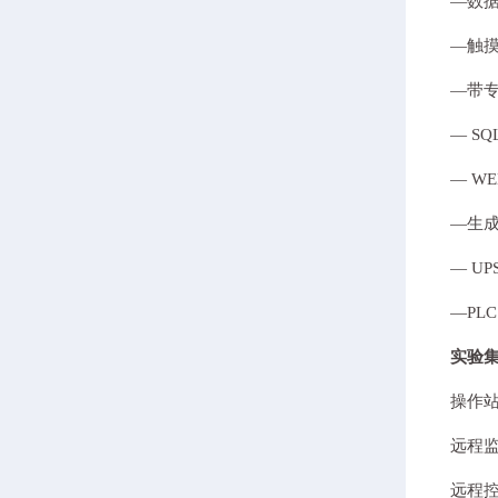
—数
—触
—带
— S
— W
—生
— U
—PL
实验
操作
远程
远程