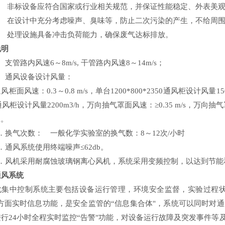
7、 非标设备应符合国家或行业相关规范，并保证性能稳定、外表
8、 在设计中充分考虑噪声、臭味等，防止二次污染的产生，不给
9、 处理设施具备冲击负荷能力，确保废气达标排放。
说明
、支管路内风速6～8m/s, 干管路内风速8～14m/s；
2、通风设备设计风量：
柜面风速：
0.3～0.8 m/s，单台1200*800*2350通风柜设计风量1
0通风柜设计风量2200m3/h，万向抽气罩面风速：≥0.35 m/s，万向抽气罩
3/h。
3．换气次数：
一般化学实验室的换气数：
8～12次/小时
4．通风系统使用终端噪声≤62db。
5．风机采用耐腐蚀玻璃钢离心风机，系统采用变频控制，以达到节能
通风系统
化集中控制系统主要包括设备运行管理，环境安全监督，实验过程
三方面实时信息功能，是安全监管的“信息集合体"，系统可以同时对
进行24小时全程实时监控“告警"功能，对设备运行故障及突发事件