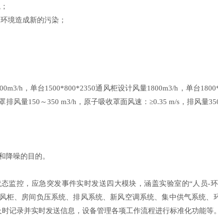
美观；
周围环境造成新的污染；
500m3/h，单台1500*800*2350通风柜设计风量1800m3/h，单台1800*
排风量150～350 m3/h，原子吸收罩面风速：≥0.35 m/s，排风量35
和降噪的目的。
状态监控，应急突发事件实时发送四大模块，涵盖实验室的
“人员-
通风柜、房间负压系统、排风系统、新风空调系统、集中供气系统、
等及时记录并实时发送信息，设备管理各项工作流程进行标准化功能等