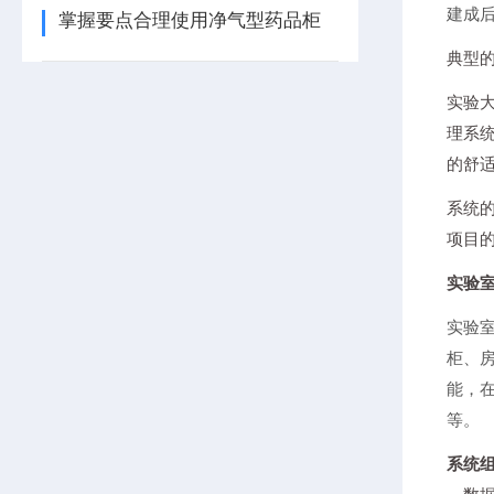
建成
掌握要点合理使用净气型药品柜
典型
实验
理系
的舒
系统
项目
实验
实验
柜、
能，
等。
系统