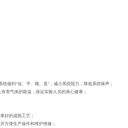
）。
6）
系统做到“短、平、顺、直"，减小系统阻力，降低系统噪声；
压，防止有害气体的散溢，保证实验人员的身心健康；
行效果好的成熟工艺；
地，并方便生产操作和维护维修；