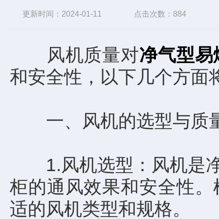
更新时间：2024-01-11
点击次数：884
风机质量对
净气型易
和安全性，以下几个方面
一、风机的选型与质
1.风机选型：风机是净
柜的通风效果和安全性。
适的风机类型和规格。