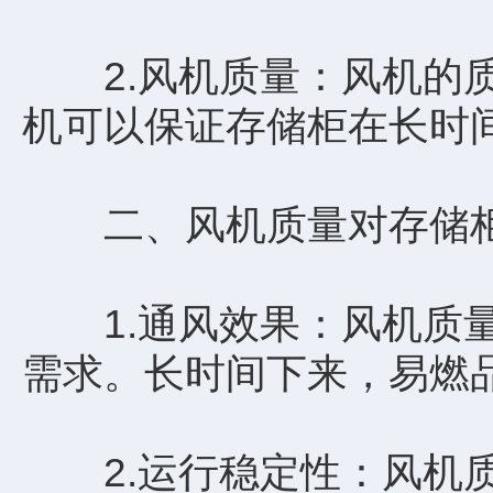
2.风机质量：风机的质
机可以保证存储柜在长时
二、风机质量对存储柜
1.通风效果：风机质量
需求。长时间下来，易燃
2.运行稳定性：风机质