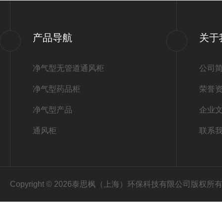
产品导航
关于
净气型无管道通风柜
公司
净气型药品柜
荣誉
净气型产品
企业
通风柜
联系
Copyright © 2026泰思枫（上海）环保科技有限公司版权