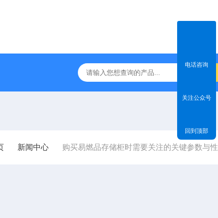
电话咨询
-DS800净气型通风柜
TSF-DS800FW净气型通风柜（全视窗
关注公众号
回到顶部
页
新闻中心
购买易燃品存储柜时需要关注的关键参数与性