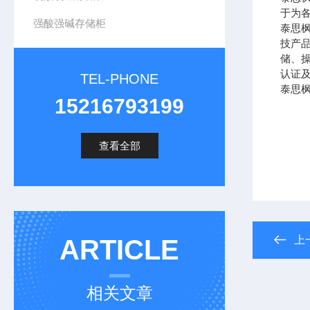
于为
强酸强碱存储柜
泰思
技产
储、操
认证及
TEL-PHONE
泰思
15216793199
查看全部
上
ARTICLE
相关文章