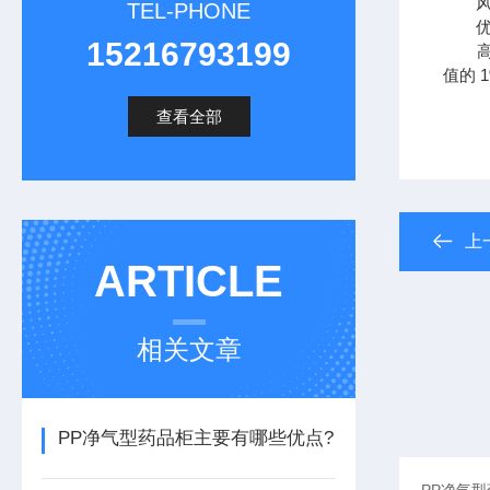
风机
TEL-PHONE
优异
15216793199
高效
值的 
查看全部
上
ARTICLE
相关文章
PP净气型药品柜主要有哪些优点?