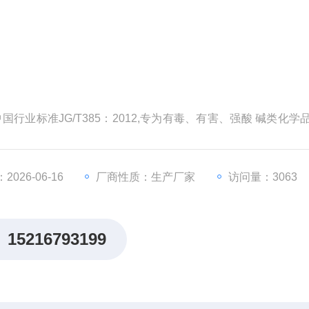
行业标准JG/T385：2012,专为有毒、有害、强酸 碱类化学
。可存储大多数在实验室使用的化学品，净化柜 内有毒气体,2
026-06-16
厂商性质：生产厂家
访问量：3063
15216793199