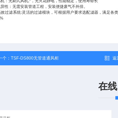
：无刷式风机,*，无火花静电，性能稳定，使用寿命长
性：无需安装管道工程，安装便捷废气不外排。
过滤系统:灵活的过滤模块，可根据用户要求选配滤器，满足各类化
1%
一个：
TSF-DS800无管道通风柜
返
在线