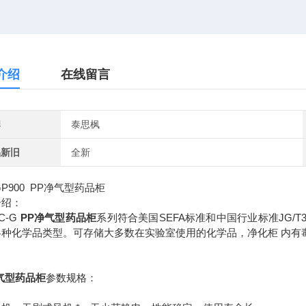
介绍
在线留言
牌
泰思枫
品新旧
全新
-GP900 PP净气型药品柜
介绍：
-G
PP净气型药品柜
系列符合美国SEFA标准和中国行业标准JG/T
种化学品类型。可存储大多数在实验室使用的化学品，净化柜 内有毒
气型药品柜
参数规格：
：