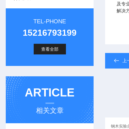
及专
解决
TEL-PHONE
15216793199
查看全部
上
ARTICLE
相关文章