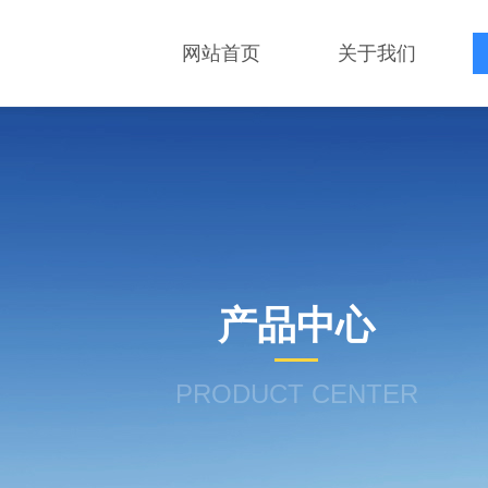
网站首页
关于我们
产品中心
PRODUCT CENTER