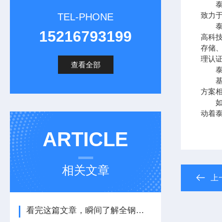
泰思
致力
TEL-PHONE
泰思
15216793199
高科
存储、
理认
查看全部
泰思
基于
方案
如今
动着
ARTICLE
相关文章
上
看完这篇文章，瞬间了解全钢通风柜了！