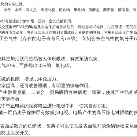
系统的末端过滤。
值、灰分、水分、着火点、未炭化物、硫化物、氯化物、硫酸盐、酸溶物、醇溶物、铁
体都有较强的分解作用，还有一定的抗菌作用。
交流电经EMI处理电路及雷击保护电路处理后，通过脉冲式电路，过压限流；高低压
净的直流负高压，将直流负高压连接到金属或碳元素制作的释放，利用直流高压产生高
在于空气中（存在的电子寿命只有nS级）,立刻会被空气中的氧分子(O
，使其更加活跃而更易被人体所吸收，有效预防疾病。
氧气20%，而多排出15%的二氧化碳。
。
系统的机能，增强肌体免疫力。
作效率提高，还可改善睡眠，有明显的镇痛作用。
产生微量臭氧，二者合一更易吸附各种病毒、细菌，使其产生结构
烟危害更有效。
空气中带正电荷的烟雾粉尘进行电极中和，使其自然沉积。
成一层负离子保护层有效减少电视、电脑产生的高压静电对眼睛的
害。
发表面呈散开的鱼鳞状，负离子可以使头发表面散开的鱼鳞状收复从
电防止头发开叉。