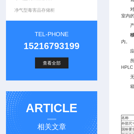
净气型毒害品存储柜
室内
TEL-PHONE
内。
15216793199
查看全部
HPL
ARTICLE
名称
外部尺
相关文章
国标要