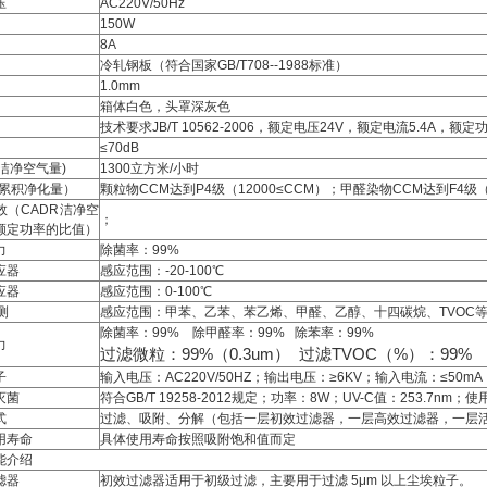
压
AC220V/50Hz
150W
8A
冷轧钢板（符合国家GB/T708--1988标准）
1.0mm
箱体白色，头罩深灰色
技术要求JB/T 10562-2006，额定电压24V，额定电流5.4A，额定功率1
≤70dB
(洁净空气量)
1300立方米/小时
（累积净化量）
颗粒物CCM达到P4级（12000≤CCM）；甲醛染物CCM达到F4级（
效（CADR洁净空
；
额定功率的比值）
力
除菌率：99%
应器
感应范围：-20-100℃
应器
感应范围：0-100℃
测
感应范围：甲苯、乙苯、苯乙烯、甲醛、乙醇、十四碳烷、TVOC
除菌率：99% 除甲醛率：99% 除苯率：99%
力
过滤微粒：99%（0.3um） 过滤TVOC（%）：99%
子
输入电压：AC220V/50HZ；输出电压：≥6KV；输入电流：≤50
灭菌
符合GB/T 19258-2012规定；功率：8W；UV-C值：253.7nm；
式
过滤、吸附、分解（包括一层初效过滤器，一层高效过滤器，一层
用寿命
具体使用寿命按照吸附饱和值而定
能介绍
滤器
初效过滤器适用于初级过滤，主要用于过滤 5μm 以上尘埃粒子。