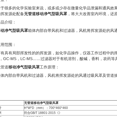
对于很多的化学实验室来说，或多或少存在微量化学品泄漏和通风效果
的挥发源处配备
无管道
移动净气型吸风罩
，将大大改善室内环境，还
产品介绍：
移动净气型吸风罩
箱体内部自带风机和过滤器，风机将挥发源处的风
应用范围：
所有具有局部挥发性的的挥发源，如化学品操作，仪器工作过程中的挥
C，GC-MS，LC-MS……过滤器对于有机溶剂，酸碱，香料，农药
无管道
移动净气型吸风罩
工作原理：
箱体内部自带风机和过滤器，风机将挥发源处的风通过吸风罩及管道
无管道
移动净气型吸风罩
寸
H*W*D（mm）：700*460*460
求
符合GB/T 18801-2015《》