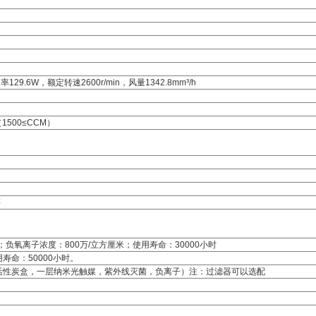
29.6W，额定转速2600r/min，风量1342.8mm³/h
1500≤CCM）
等
mA；负氧离子浓度：800万/立方厘米；使用寿命：30000小时
使用寿命：50000小时。
活性炭盒，一层纳米光触媒，紫外线灭菌，负离子）注：过滤器可以选配