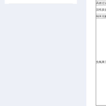
高效过
活性炭
纳米光
负氧离