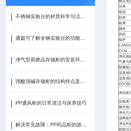
额定电
功率
电流
不锈钢实验台的材质科学与洁净环境维护体系
材质
板厚
颜色
风机
通篇可了解全钢实验台的功能特点
噪声
CARD
CCM
净化能
净气型易燃品存储柜的安装环境要求及解决方案
气量与
除菌能
温度感
湿度感
强酸强碱存储柜的结构特点及优势是什么？
VOC探
净化能
负氧离
PP通风柜的日常清洁与保养技巧
紫外线
净化方
滤网使
净化性
解决常见故障：PP药品柜的故障排除和维护
初效过