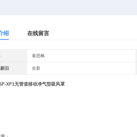
介绍
在线留言
牌
泰思枫
品新旧
全新
SF-XF1无管道
移动净气型吸风罩
背景：