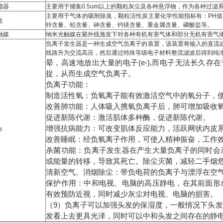
滤器
主要用于捕集0.5um以上的颗粒灰尘及各种悬浮物，作为各种过滤
主要用于气体的吸附除臭，颗粒活性炭主要化学性能指标有：PH
盒
锌含量、铅含量、砷含量、钙镁含量、重金属含量、磷酸盐等。
触媒
纳米光触媒在紫外线激发下对各种有机有害气体和部分无机有害气
负离子发生器是一种生成空气负离子的装置，该装置将输入的直流或
线路升为交流高压，然后通过特殊等级电子材料整流滤波后得到纯
晕，高速地放出大量的电子(e-),而电子无法长久存
捉，从而生成空气负离子。
负离子功能：
制造活性氧：负氧离子能有效激活空气中的氧分子
改善肺功能：人体吸入携氧负离子后，肺可增加吸收
促进新陈代谢：激活肌体多种酶，促进新陈代谢
增强抗病能力：可改变肌体反应能力，活跃网状内皮
子
改善睡眠：经负氧离子作用，可使人精神振奋，工
杀菌功能：负离子发生器在产生大量负离子的同时会
或能量的转移，导致其死亡。除尘灭菌，减轻二手
清新空气、消烟除尘：带负电荷的负离子与漂浮在
保护作用：中和电视、电脑的高压静电，在其前面形
有效预防近视，同时减少灰尘对电视、电脑的损
（9）负离子可以加强头发的保湿度，一般情况下头
发看上去更具光泽，同时可以中和头发之间存在的静