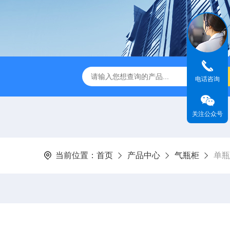
TSF-DS800净气型通风柜
TSF-DS800FW净气型通风柜（全
电话咨询
关注公众号
当前位置：
首页
产品中心
气瓶柜
单瓶