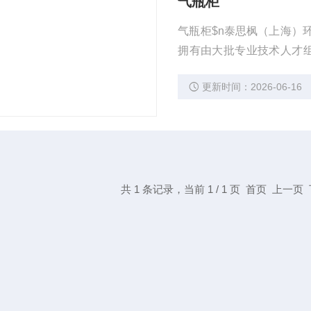
气瓶柜
气瓶柜$n泰思枫（上海）
拥有由大批专业技术人才组
管理体系认证$n气瓶安全
更新时间：2026-06-16
共 1 条记录，当前 1 / 1 页 首页 上一