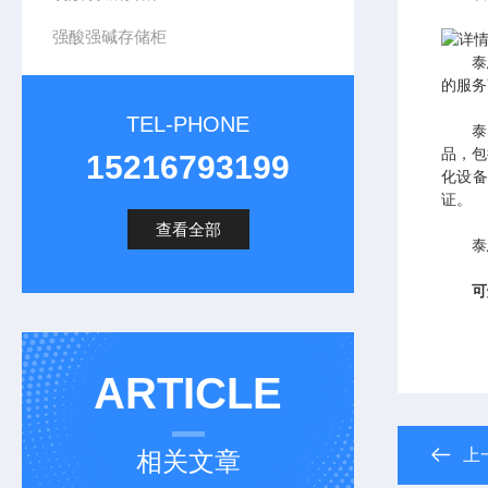
强酸强碱存储柜
泰思枫
的服务
TEL-PHONE
泰思枫
品，包
15216793199
化设备
证。
查看全部
泰思
可
ARTICLE
上
相关文章