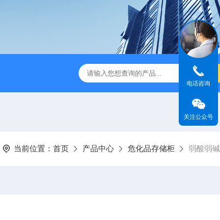
TSF-DS800净气型通风柜
TSF-DS800FW净气型通风柜（全
电话咨询
关注公众号
当前位置：
首页
产品中心
危化品存储柜
弱酸弱碱