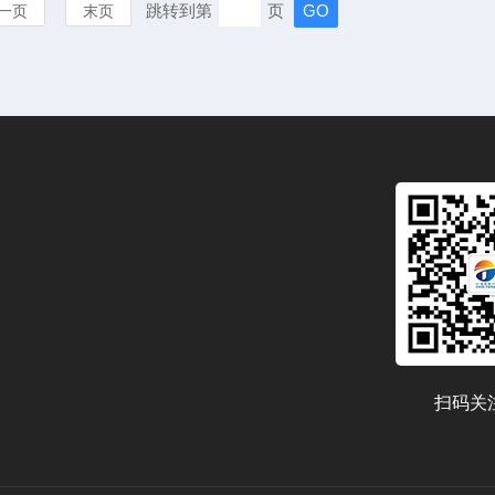
跳转到第
页
一页
末页
扫码关