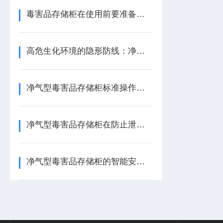
毒害品存储柜在使用前要准备什么你知道吗？
高危生化环境的隐形防线：净气型毒害品存储柜的靶向过滤机制与操作规范
净气型毒害品存储柜标准操作程序：存取、管理与记录要求
净气型毒害品存储柜在防止泄漏事故中的重要性
净气型毒害品存储柜的智能安全控制系统解析