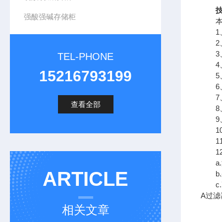
技术
强酸强碱存储柜
本产品
1、
2、
3、
TEL-PHONE
4
15216793199
5、
6、电
7
查看全部
8、机
9、
10
11
12.
a.
ARTICLE
b.
c.
A过滤
相关文章