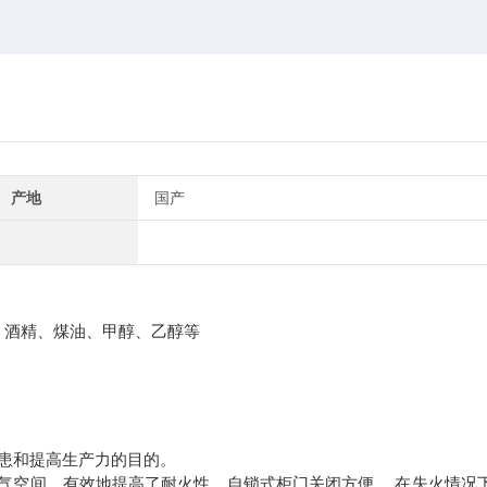
产地
国产
酒精、煤油、甲醇、乙醇等
患和提高生产力的目的。
的隔气空间，有效地提高了耐火性。自锁式柜门关闭方便 ，在失火情况