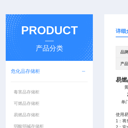
PRODUCT
详细
产品分类
品
产
危化品存储柜
易燃
黄色
毒害品存储柜
标
单门/
可燃品存储柜
使用
易燃品存储柜
1：
弱酸弱碱存储柜
2：安