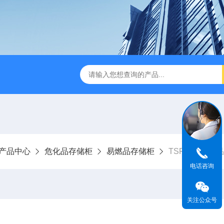
TSF-DS800净气型通风柜
TSF-DS800FW净气型通风柜（全
产品中心
危化品存储柜
易燃品存储柜
TSF-022易燃
电话咨询
关注公众号