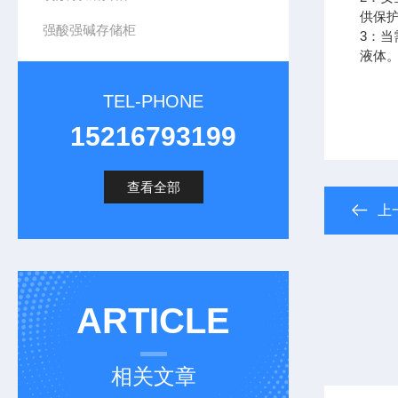
供保
强酸强碱存储柜
3：
液体
TEL-PHONE
15216793199
查看全部
上
ARTICLE
相关文章