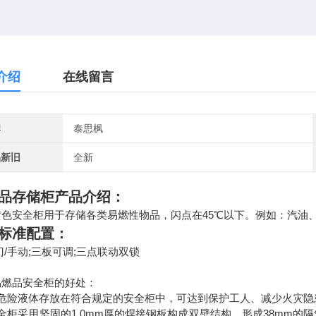
介绍
在线留言
牌
泰思枫
品新旧
全新
品存储柜
产品介绍：
安全柜用于存储各类易燃性物品，闪点在45℃以下。例如：汽油、
准配置：
手动;三板可调;三点联动双锁
易燃品安全柜的好处：
将危险液体存放在符合规定的安全柜中，可达到保护工人、减少火灾隐
全柜采用坚固的1.0mm厚的焊接钢板构成双壁结构，形成38mm