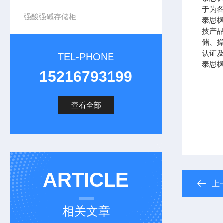
于为
强酸强碱存储柜
泰思
技产
储、操
认证及
TEL-PHONE
泰思
15216793199
查看全部
ARTICLE
上
相关文章