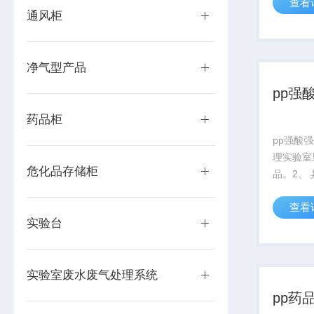
查看
装置，过
通风柜
接排入室
净气型产品
pp强
药品柜
pp强酸
理实验室
危化品存储柜
品。2、
抗腐蚀的
查看
用厚5m
实验台
璃、PV
窗玻璃如
裂，造成..
实验室废水废气处理系统
pp药