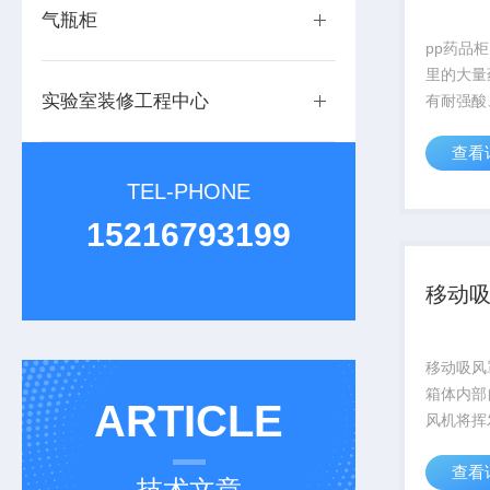
气瓶柜
pp药品
里的大量
实验室装修工程中心
有耐强酸
性。3、
查看
化玻璃(
制作，可
TEL-PHONE
时，不会
15216793199
人员...
移动
移动吸风
箱体内部
ARTICLE
风机将挥
罩及管道
查看
置，过滤
技术文章